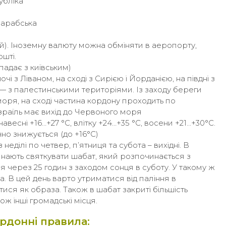
убліка
, арабська
ей). Іноземну валюту можна обміняти в аеропорту,
ошті.
падає з київським)
і з Ліваном, на сході з Сирією і Йорданією, на півдні з
і — з палестинськими територіями. Із заходу береги
оря, на сході частина кордону проходить по
зраїль має вихід до Червоного моря
авесні +16…+27 °С, влітку +24…+35 °С, восени +21…+30°С.
но знижується (до +16°С)
 неділі по четвер, п’ятниця та субота – вихідні. В
инають святкувати шабат, який розпочинається з
я через 25 годин з заходом сонця в суботу. У такому ж
а. В цей день варто утриматися від паління в
ися як образа. Також в шабат закриті більшість
кож інші громадські місця.
рдонні правила: