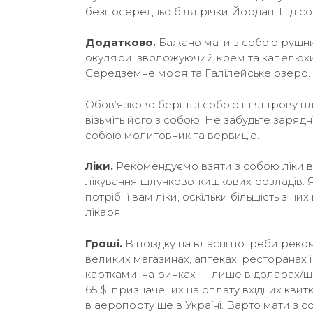
безпосередньо біля річки Йордан. Під со
Додатково.
Бажано мати з собою рушник 
окуляри, зволожуючий крем та капелюхи,
Середземне моря та Галілейське озеро.
Обов’язково беріть з собою півлітрову п
візьміть його з собою. Не забудьте заряд
собою молитовник та вервицю.
Ліки.
Рекомендуємо взяти з собою ліки в
лікування шлунково-кишкових розладів. Як
потрібні вам ліки, оскільки більшість з 
лікаря.
Гроші.
В поїздку на власні потреби реко
великих магазинах, аптеках, ресторанах 
картками, на ринках — лише в доларах/ш
65 $, призначених на оплату вхідних квиткі
в аеропорту ще в Україні. Варто мати з 