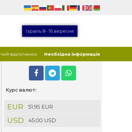
Ізраїль 8- 16 вересня
чий відпочинок
Необхідна інформація
Курс валют:
EUR
51.95 EUR
USD
45.00 USD