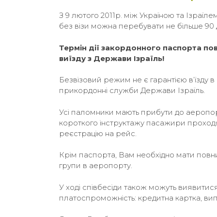
З 9 лютого 2011р. між Україною та Ізраїл
без візи можна перебувати не більше 90 
Термін дії закордонного паспорта пов
виїзду з Держави Ізраїль!
Безвізовий режим не є гарантією в’їзду в
прикордонні служби Держави Ізраїль.
Усі паломники мають прибути до аеропор
короткого інструктажу пасажири проходя
реєстрацію на рейс.
Крім паспорта, Вам необхідно мати повн
групи в аеропорту.
У ході співбесіди також можуть виявити
платоспроможність: кредитна картка, випи