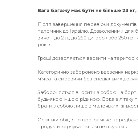
Вага багажу має бути не більше 23 кг, 
Після завершення перевірки документів 
паломник до Ізраїлю. Дозволеними для без
вино – до 2 л., до 250 цигарок або 250 гр
років.
Гроші дозволяється ввозити на територію 
Категорично заборонено ввезення наркоти
м’яса та сировини без спеціальних докум
Забороняється вносити з собою на борт л
будь-якою іншою рідиною. Вода в літаку
брати з собою лише в маленьких кількостя
Оскільки обідів по програмі не передбач
продукти харчування, які не псуються.