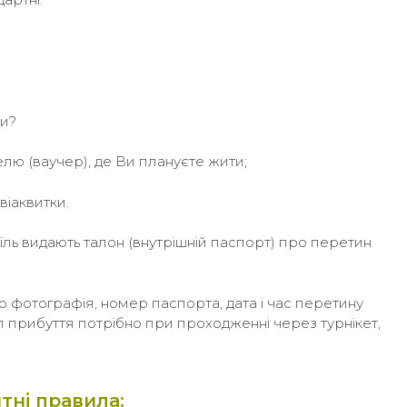
ти?
лю (ваучер), де Ви плануєте жити;
віаквитки.
раїль видають талон (внутрішній паспорт) про перетин
.
ого фотографія, номер паспорта, дата і час перетину
л прибуття потрібно при проходженні через турнікет,
тні правила: