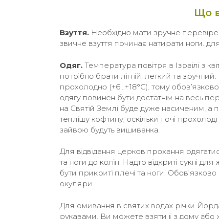
Що в
Взуття.
Необхідно мати зручне перевірене
звичне взуття починає натирати ноги. дл
Одяг.
Температура повітря в Ізраїлі з кв
потрібно брати літній, легкий та зручний.
прохолодно (+6…+18°С), тому обов’язково
одягу повинен бути достатнім на весь пе
на Святій Землі буде дуже насиченим, а п
теплішу кофтину, оскільки ночі прохолод
зайвою будуть вишиванка.
Для відвідання церков прохання одягатись 
та ноги до колін. Надто відкриті сукні для
бути прикриті плечі та ноги. Обов’язково 
окуляри.
Для омивання в святих водах річки Йорда
рукавами. Ви можете взяти її з дому або ж п