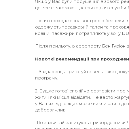
Якщо у Вас були порушення візового режим
це все є вагомою підставою для служби бе
Після проходження контролю безпеки в 
одержують посадковий талон та проходять
країни, пасажири потрапляють у зону DU
Після прильоту, в аеропорту Бен Гуріон
Короткі рекомендації при проходжен
1. Заздалегідь приготуйте весь пакет докум
програму.
2. Будьте готові спокійно розповісти про
жити і які місця відвідати. Не варто жарт
у Ваших відповідях може викликати підозри
доброзичливі.
Що зазвичай запитують прикордонники? Я
не виявили, то питання, як правило, станд