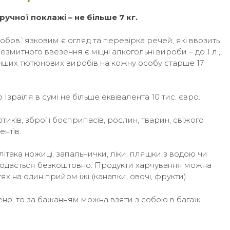
ручної поклажі – не більше 7 кг.
обов`язковим є огляд та перевірка речей, які ввозить
митного ввезення є міцні алкогольні вироби – до 1 л.,
. інших тютюнових виробів на кожну особу старше 17
Ізраїля в сумі не більше еквівалента 10 тис. євро.
ків, зброї і боєприпасів, рослин, тварин, свіжого
ентів.
ітака ножиці, запальнички, ліки, пляшки з водою чи
 подається безкоштовно. Продукти харчування можна
х на один прийом їжі (канапки, овочі, фрукти).
ено, то за бажанням можна взяти з собою в багаж