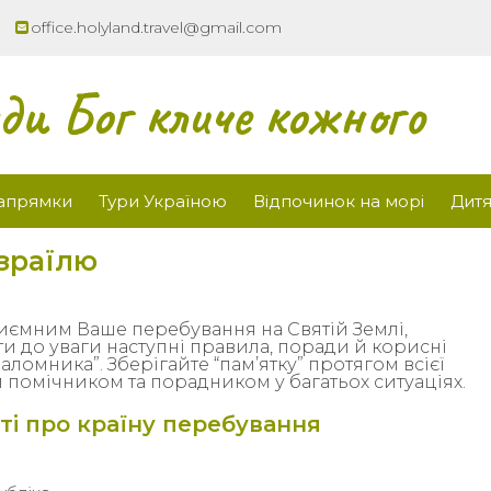
office.holyland.travel@gmail.com
ди Бог кличе кожного
напрямки
Тури Україною
Відпочинок на морі
Дитя
Ізраїлю
ємним Ваше перебування на Святій Землі,
 до уваги наступні правила, поради й корисні
аломника”. Зберігайте “пам’ятку” протягом всієї
помічником та порадником у багатьох ситуаціях.
ті про країну перебування