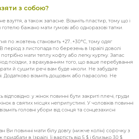
зяти з собою?
 взуття, а також запасне. Візьміть пластир, тому що і
я готелю бажано мати гумові або одноразові тапки.
ітня по жовтень становить +27…+30°С, тому одяг
 В період з листопада по березень в Ізраїлі доволі
 потрібно мати теплу кофту або легку куртку. Запас
ріод поїздки, з врахуванням того, що ваше перебування
рати й сушити речі вам буде ніколи. Не забудьте
ні. Додатково візьміть дощовик або парасолю. Не
відповідно: у жінок повинні бути закриті плечі, груди
 жінок в святих місцях неприпустимі. У чоловіків повинні
візьміть головні убори від сонця та сонцезахисні
н Ви повинні мати білу довгу (нижче колін) сорочку з
ридбати в Ізраїлі. Її вартість від 5 $ і близько 30 $