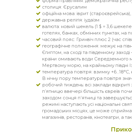
форма правління: демократична респ
столиця: Єрусалим
офіційна мова: іврит (староєврейська)
державна релігія: іудаїзм
валюта: новий шекель (1 $ = 3,6 шекел
готелях, банках, обмінних пунктах, на п
часовий пояс: Гринвіч плюс 2 (час спів
географічне положення: межує на півноч
Єгиптом, на сході та південному заход
країни омивають води Середземного м
Мертвому морю, на крайньому півдні І
температура повітря: взимку +6…18°С, н
В нічну пору температура повітря знач
робочий тиждень: всі заклади відкриті з
п’ятницю ввечері більшість євреїв поч
заходом сонця п’ятниці та завершуєтьс
режимі наступають усі національні свят
громадських місцях, це може сприймат
магазинів, ресторанів, кінотеатри, а та
Прико