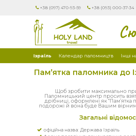
+38 (097) 470-93-59
+38 (093) 000-37-34
Сю
Ізраїль
Календар паломництв
Інші 
Пам’ятка паломника до 
Щоб зробити максимально при
Паломницький центр просить взяти
дрібниці, оформлені як “Пам’ятка п
подорожі й вона буде Вашим вірним 
Загальні відомос
офіційна назва: Держава Ізраїль