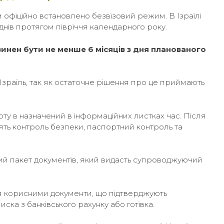
ем офіційно встановлено безвізовий режим. В Ізраїлі
днів протягом півріччя календарного року.
инен бути не менше 6 місяців з дня планованого
 Ізраїль, так як остаточне рішення про це приймають
ту в назначений в інформаційних листках час. Після
ть контроль безпеки, паспортний контроль та
ий пакет документів, який видасть супроводжуючий
ся корисними документи, що підтверджують
ска з банківського рахунку або готівка.