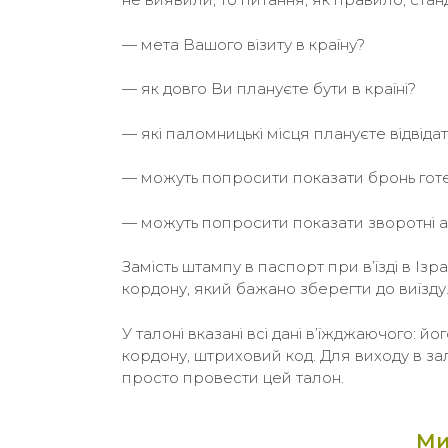
— мета Вашого візиту в країну?
— як довго Ви плануєте бути в країні?
— які паломницькі місця плануєте відвіда
— можуть попросити показати бронь готе
— можуть попросити показати зворотні а
Замість штампу в паспорт при в’їзді в Із
кордону, який бажано зберегти до виїзду
У талоні вказані всі дані в’їжджаючого: й
кордону, штриховий код. Для виходу в за
просто провести цей талон.
Ми