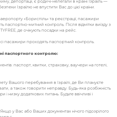
у, депортації, є родичі-нелегали в країні Ізраїль —
зпеки Ізраїлю не впустити Вас до цієї країни.
аеропорту «Бориспіль» та реєстрації, пасажири
 паспортно-митний контроль. Після відмітки виїзду з
TYFREE, де очікують посадки на рейс.
 всі пасажири проходять паспортний контроль.
ні паспортного контролю:
ентів: паспорт, квитки, страховку, ваучери на готелі,
 мету Вашого перебування в Ізраїлі, де Ви плануєте
увати, а також говорити неправду. Будь-яка розбіжність
 і низку додаткових питань. Будьте ввічливі і
кщо у Вас або Ваших документах нічого підозрілого
артні: