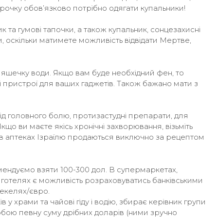
рочку обов’язково потрібно одягати купальники!
та гумові тапочки, а також купальник, сонцезахисні
 оскільки матимете можливість відвідати Мертве,
ляшечку води. Якщо вам буде необхідний фен, то
ні пристрої для ваших гаджетів. Також бажано мати з
ід головного болю, протизастудні препарати, для
що ви маєте якісь хронічні захворювання, візьміть
них в аптеках Ізраїлю продаються виключно за рецептом
мендуємо взяти 100-300 дол. В супермаркетах,
і готелях є можливість розраховуватись банківськими
екелях/євро.
в у храми та чайові гіду і водію, збирає керівник групи
собою певну суму дрібних доларів (ними зручно