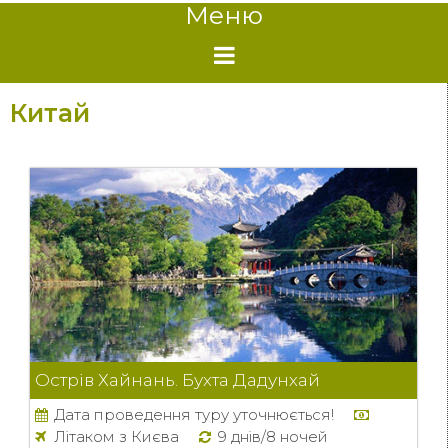
Меню
Китай
Острів Хайнань. Бухта Дадунхай
Дата проведення туру уточнюється!
Літаком з Києва
9 днів/8 ночей