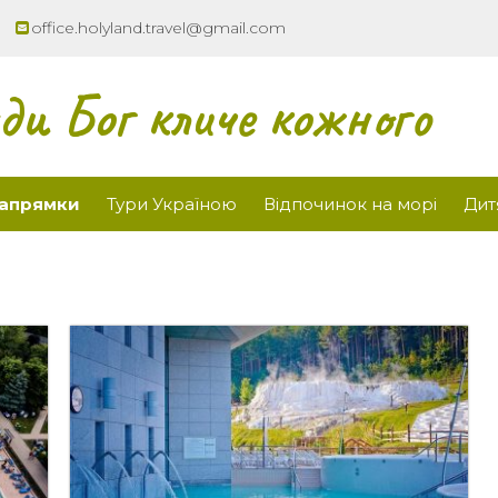
office.holyland.travel@gmail.com
ди Бог кличе кожного
напрямки
Тури Україною
Відпочинок на морі
Дит