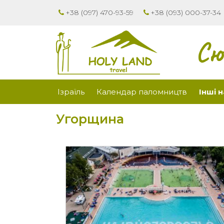
+38 (097) 470-93-59
+38 (093) 000-37-34
Сю
Ізраїль
Календар паломництв
Інші 
Угорщина