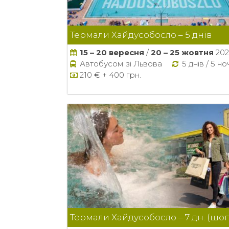
Термали Хайдусобосло – 5 днів
15 – 20 вересня
/
20 – 25 жовтня
202
Автобусом зі Львова
5 днів / 5 н
210 € + 400 грн.
Термали Хайдусобосло – 7 дн. (шоп