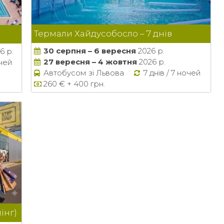
Термали Хайдусобосло – 7 днів
30 серпня – 6 вересня
2026 р.
6 р.
27 вересня – 4 жовтня
2026 р.
очей
Автобусом зі Львова
7 днів / 7 ночей
260 € + 400 грн.
інг)