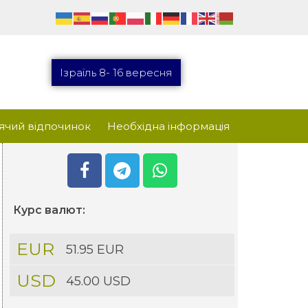
Ізраїль 8- 16 вересня
ячий відпочинок
Необхідна інформація
Курс валют:
EUR
51.95 EUR
USD
45.00 USD