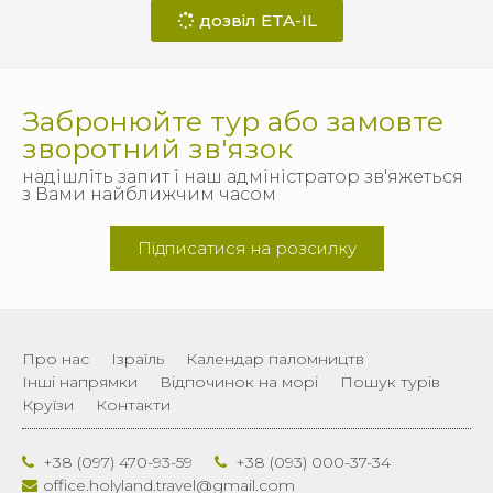
дозвіл ETA-IL
Забронюйте тур або замовте
зворотний зв'язок
надішліть запит і наш адміністратор зв'яжеться
з Вами найближчим часом
Підписатися на розсилку
Про нас
Ізраїль
Календар паломництв
Інші напрямки
Відпочинок на морі
Пошук турів
Круїзи
Контакти
+38 (097) 470-93-59
+38 (093) 000-37-34
office.holyland.travel@gmail.com