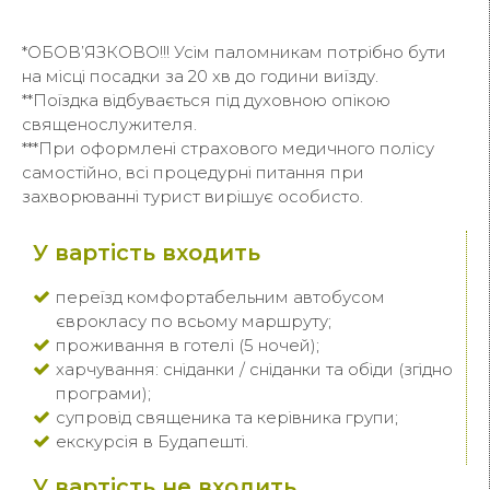
*ОБОВ’ЯЗКОВО!!! Усім паломникам потрібно бути
на місці посадки за 20 хв до години виїзду.
**Поїздка відбувається під духовною опікою
священослужителя.
***При оформлені страхового медичного полісу
самостійно, всі процедурні питання при
захворюванні турист вирішує особисто.
У вартість входить
переїзд комфортабельним автобусом
єврокласу по всьому маршруту;
проживання в готелі (5 ночей);
харчування: сніданки / сніданки та обіди (згідно
програми);
супровід священика та керівника групи;
екскурсія в Будапешті.
У вартість не входить