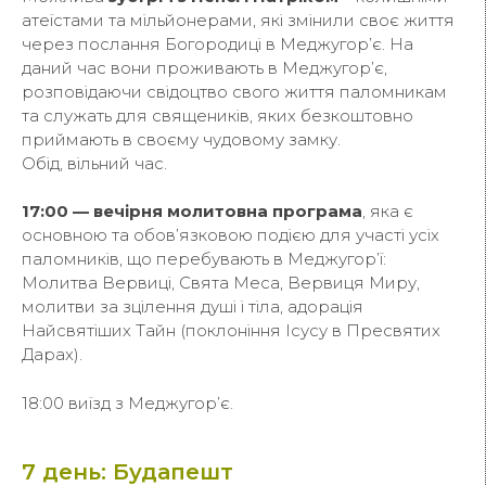
атеїстами та мільйонерами, які змінили своє життя
через послання Богородиці в Меджугор’є. На
даний час вони проживають в Меджугор’є,
розповідаючи свідоцтво свого життя паломникам
та служать для священиків, яких безкоштовно
приймають в своєму чудовому замку.
Обід, вільний час.
17:00 — вечірня молитовна програма
, яка є
основною та обов’язковою подією для участі усіх
паломників, що перебувають в Меджугор’ї:
Молитва Вервиці, Свята Меса, Вервиця Миру,
молитви за зцілення душі і тіла, адорація
Найсвятіших Тайн (поклоніння Ісусу в Пресвятих
Дарах).
18:00 виїзд з Меджугор’є.
7 день: Будапешт