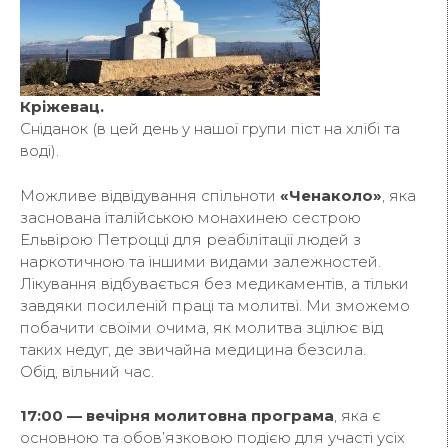
Кріжевац.
Сніданок (в цей день у нашої групи піст на хлібі та
воді).
Можливе відвідування спільноти
«Ченаколо»
, яка
заснована італійською монахинею сестрою
Ельвірою Петроцці для реабілітації людей з
наркотичною та іншими видами залежностей.
Лікування відбувається без медикаментів, а тільки
завдяки посиленій праці та молитві. Ми зможемо
побачити своїми очима, як молитва зцілює від
таких недуг, де звичайна медицина безсила.
Обід, вільний час.
17:00 — вечірня молитовна програма
, яка є
основною та обов’язковою подією для участі усіх