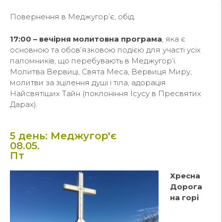
Повернення в Меджугор’є, обід.
17:00 – вечірня молитовна програма
, яка є
основною та обов’язковою подією для участі усіх
паломників, що перебувають в Меджугор’ї.
Молитва Вервиці, Свята Меса, Вервиця Миру,
молитви за зцілення душі і тіла, адорація
Найсвятіших Тайн (поклоніння Ісусу в Пресвятих
Дарах).
5 день: Меджугор'є
08.05.
Пт
Хресна
Дорога
на горі