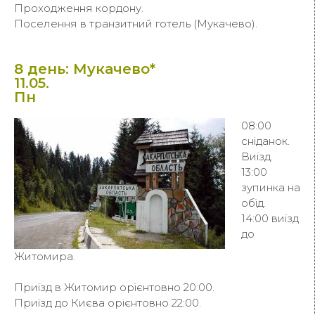
Проходження кордону.
Поселення в транзитний готель (Мукачево).
8 день: Мукачево*
11.05.
Пн
08:00
сніданок.
Виїзд.
13:00
зупинка на
обід.
14:00 виїзд
до
Житомира.
Приїзд в Житомир орієнтовно 20:00.
Приїзд до Києва орієнтовно 22:00.