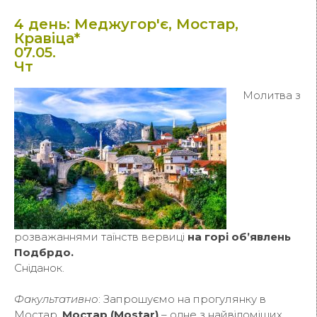
4 день: Меджугор'є, Мостар,
Кравіца*
07.05.
Чт
Молитва з
розважаннями таїнств вервиці
на горі об’явлень
Подбрдо.
Сніданок.
Факультативно
: Запрошуємо на прогулянку в
Мостар.
Мостар (Mostar)
– одне з найвідоміших