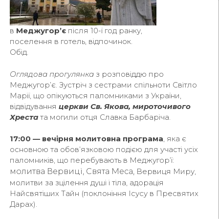
в
Меджугор’є
після 10-ї год ранку,
поселення в готель, відпочинок.
Обід.
Оглядова прогулянка
з розповіддю про
Меджугор’є. Зустріч з сестрами спільноти Світло
Марії, що опікуються паломниками з України,
відвідування
церкви Св. Якова, мироточивого
Хреста
та могили отця Славка Барбаріча.
17:00 — вечірня молитовна програма
, яка є
основною та обов’язковою подією для участі усіх
паломників, що перебувають в Меджугор’ї:
молитва Вервиці,
Свята Меса,
Вервиця Миру,
молитви за зцілення душі і тіла, адорація
Найсвятіших Тайн (поклоніння Ісусу в Пресвятих
Дарах).