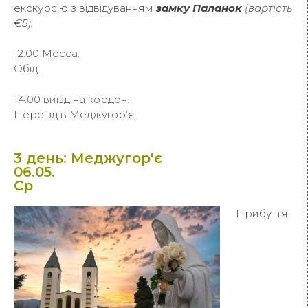
екскурсію з відвідуванням
замку Паланок
(вартість
€5).
12:00 Месса.
Обід.
14:00 виїзд на кордон.
Переїзд в Меджугор’є.
3 день: Меджугор'є
06.05.
Ср
Прибуття