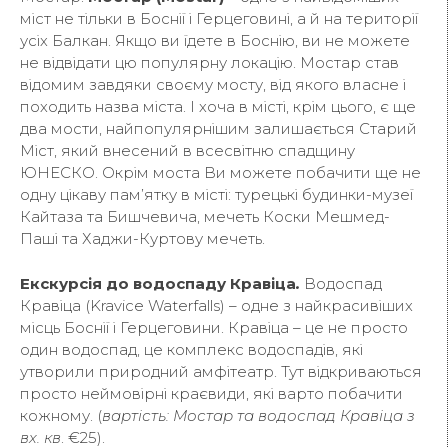
міст не тільки в Боснії і Герцеговині, а й на території
усіх Балкан. Якщо ви їдете в Боснію, ви не можете
не відвідати цю популярну локацію. Мостар став
відомим завдяки своєму мосту, від якого власне і
походить назва міста. І хоча в місті, крім цього, є ще
два мости, найпопулярнішим залишається Старий
Міст, який внесений в всесвітню спадщину
ЮНЕСКО. Окрім моста Ви можете побачити ще не
одну цікаву пам’ятку в місті: турецькі будинки-музеї
Кайтаза та Бишчевича, мечеть Коски Мешмед-
Паші та Хаджи-Куртову мечеть.
Екскурсія до водоспаду Кравіца
.
Водоспад
Кравіца (Kravice Waterfalls) – одне з найкрасивіших
місць Боснії і Герцеговини. Кравіца – це не просто
один водоспад, це комплекс водоспадів, які
утворили природний амфітеатр. Тут відкриваються
просто неймовірні краєвиди, які варто побачити
кожному. (
вартість:
Мостар та водоспад Кравіца з 
вх. кв
. €25).