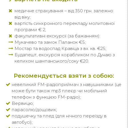
медичне страхування – від 350 грн. залежно
від віку;
вартість синхронного перекладу молитовної
програми € 2;
факультативні екскурсії (за бажанням):
Мукачево та замок Паланок €5;
Мостар та водоспад Кравіца з вх. кв. €25;
Будапешт, екскурсія корабликом по Дунаю з
келихом шампанського/соку €20.
Рекомендується взяти з собою:
невеликий FM-радіоприймач з навушниками (це
може бути також mp3 плеєр чи мобільний
телефон з функцією FM-радіо);
Вервицю;
парасолю/дощовик;
подушечку та плед (для нічного переїзду в
автобусі);