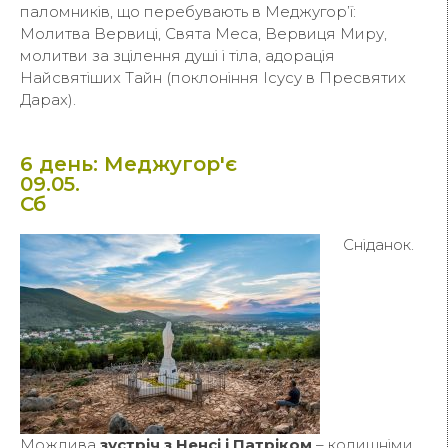
паломників, що перебувають в Меджугор’ї:
Молитва Вервиці, Свята Меса, Вервиця Миру,
молитви за зцілення душі і тіла, адорація
Найсвятіших Тайн (поклоніння Ісусу в Пресвятих
Дарах).
6 день: Меджугор'є
09.05.
Сб
Сніданок.
Можлива
зустріч з Ненсі і Патріком
– колишніми