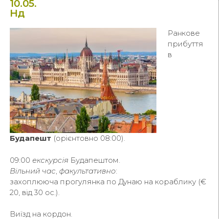
10.05.
Нд
Ранкове
прибуття
в
Будапешт
(орієнтовно 08:00).
09:00
екскурсія
Будапештом.
Вільний час
,
факультативно
:
захоплююча прогулянка по Дунаю на кораблику (€
20, від 30 ос.).
Виїзд на кордон.