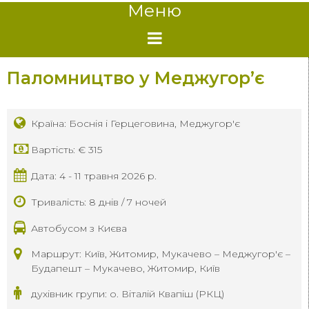
Меню
Паломництво у Меджугор’є
Країна: Боснія і Герцеговина, Меджугор'є
Вартість: € 315
Дата: 4 - 11 травня 2026 р.
Тривалість: 8 днів / 7 ночей
Автобусом з Києва
Маршрут: Київ, Житомир, Мукачево – Меджугор'є –
Будапешт – Мукачево, Житомир, Київ
духівник групи: о. Віталій Квапіш (РКЦ)